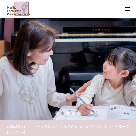
2
3
4
5
2026.03.08
「やってみよう♪」の心が育つレッスンのヒミツ～グループ
レッスン♪4~