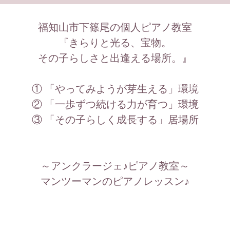
2025.01.29
グループレッスン♪3 グラスサンドアート
福知山市下篠尾の個人ピアノ教室
『きらりと光る、宝物。
2024.11.14
新しいことには躊躇してしまうお子さまがいらっしゃる方へ
その子らしさと出逢える場所。』
2024.07.31
なぜコンクールやグレードを目指さないの？ 2
① 「やってみようが芽生える」環境
② 「一歩ずつ続ける力が育つ」環境
2024.06.17
なぜグレードやコンクールを目指さないの？ 1
③ 「その子らしく成長する」居場所
2024.06.02
活発なお子さまがいらっしゃる方へ
～アンクラージェ♪ピアノ教室～
2024.05.15
「チャレンジする心♪」「やり通す力♪」を育むために
マンツーマンのピアノレッスン♪
2024.02.27
「我が子がピアノで集中できるのか不安です‼」というお声か
ら
＿＿＿＿＿＿＿＿＿＿＿＿＿＿＿＿＿